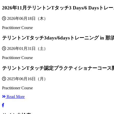
2026年11月テリントンTタッチ3 Days/6 Daysトレーニ
2026年06月18日（木）
Practitioner Course
テリントンTタッチ3days/6daysトレーニング in 那
2026年01月31日（土）
Practitioner Course
テリントンTタッチ認定プラクティショナーコース開催11月1
2025年06月16日（月）
Practitioner Course
Read More