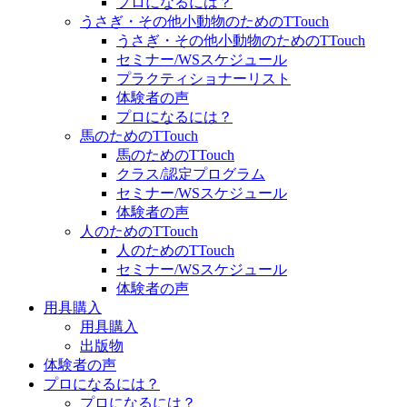
プロになるには？
うさぎ・その他小動物のためのTTouch
うさぎ・その他小動物のためのTTouch
セミナー/WSスケジュール
プラクティショナーリスト
体験者の声
プロになるには？
馬のためのTTouch
馬のためのTTouch
クラス/認定プログラム
セミナー/WSスケジュール
体験者の声
人のためのTTouch
人のためのTTouch
セミナー/WSスケジュール
体験者の声
用具購入
用具購入
出版物
体験者の声
プロになるには？
プロになるには？