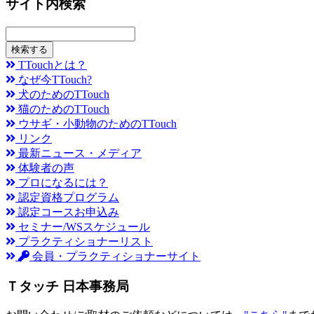
サイト内検索
検索する
TTouchとは？
なぜ今TTouch?
犬のためのTTouch
猫のためのTTouch
ウサギ・小動物のためのTTouch
リンク
最新ニュース・メディア
体験者の声
プロになるには？
認定資格プログラム
認定コースお申込み
セミナー/WSスケジュール
プラクティショナーリスト
会員・プラクティショナーサイト
Ｔタッチ 日本事務局