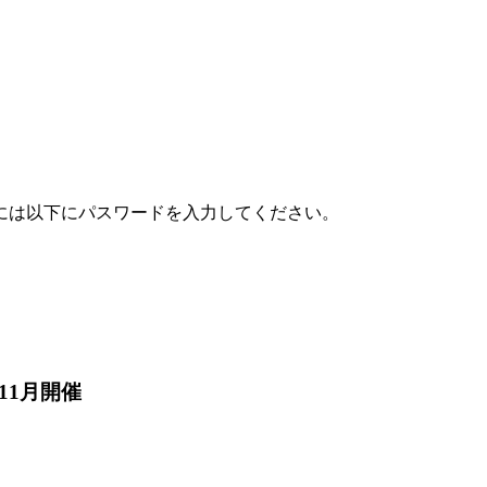
には以下にパスワードを入力してください。
11月開催